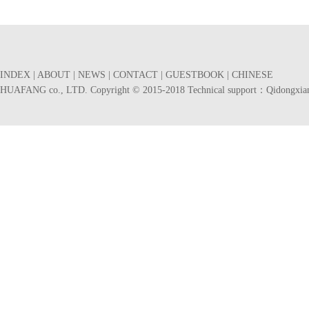
INDEX
|
ABOUT
|
NEWS
|
CONTACT
|
GUESTBOOK
|
CHINESE
HUAFANG co., LTD. Copyright © 2015-2018 Technical support：
Qidongxia