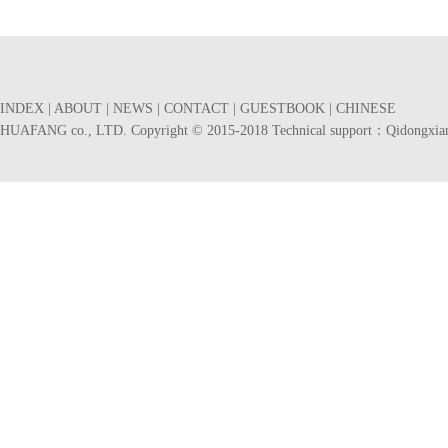
INDEX
|
ABOUT
|
NEWS
|
CONTACT
|
GUESTBOOK
|
CHINESE
HUAFANG co., LTD. Copyright © 2015-2018 Technical support：
Qidongxia