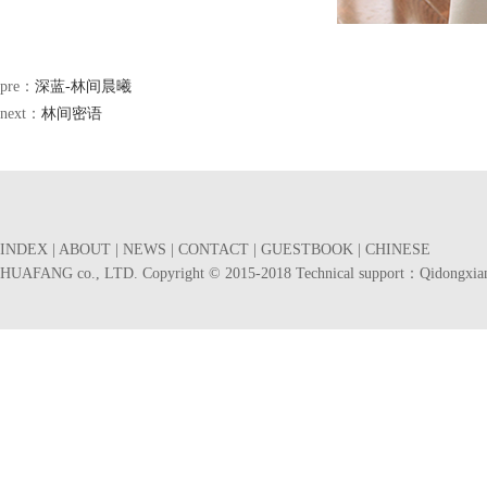
pre：
深蓝-林间晨曦
next：
林间密语
INDEX
|
ABOUT
|
NEWS
|
CONTACT
|
GUESTBOOK
|
CHINESE
HUAFANG co., LTD. Copyright © 2015-2018 Technical support：
Qidongxia