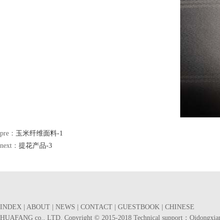
pre：
玉米纤维面料-1
next：
提花产品-3
INDEX
|
ABOUT
|
NEWS
|
CONTACT
|
GUESTBOOK
|
CHINESE
HUAFANG co., LTD. Copyright © 2015-2018 Technical support：
Qidongxia